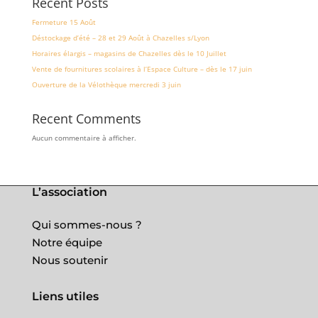
Recent Posts
Fermeture 15 Août
Déstockage d’été – 28 et 29 Août à Chazelles s/Lyon
Horaires élargis – magasins de Chazelles dès le 10 Juillet
Vente de fournitures scolaires à l’Espace Culture – dès le 17 juin
Ouverture de la Vélothèque mercredi 3 juin
Recent Comments
Aucun commentaire à afficher.
L’association
Qui sommes-nous ?
Notre équipe
Nous soutenir
Liens utiles