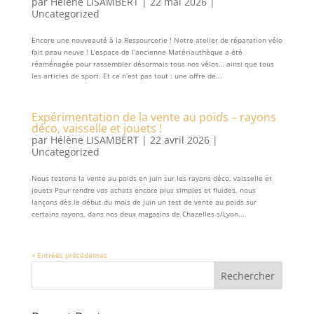
par
Hélène LISAMBERT
|
22 mai 2026
|
Uncategorized
Encore une nouveauté à la Ressourcerie ! Notre atelier de réparation vélo
fait peau neuve ! L’espace de l’ancienne Matériauthèque a été
réaménagée pour rassembler désormais tous nos vélos… ainsi que tous
les articles de sport. Et ce n’est pas tout : une offre de...
Expérimentation de la vente au poids – rayons
déco, vaisselle et jouets !
par
Hélène LISAMBERT
|
22 avril 2026
|
Uncategorized
Nous testons la vente au poids en juin sur les rayons déco, vaisselle et
jouets Pour rendre vos achats encore plus simples et fluides, nous
lançons dès le début du mois de juin un test de vente au poids sur
certains rayons, dans nos deux magasins de Chazelles s/Lyon...
« Entrées précédentes
Rechercher